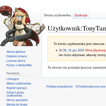
Strona użytkownika
Dyskusja
Użytkownik
:
TonyTa
Przejdź
Przejdź
To konto użytkownika jest obecnie 
do
do
nawigacji
wyszukiwania
18:39, 15 gru 2024
Alma
dyskusj
Strona główna
nie może edytować własnej strony
Ostatnie zmiany
Losowa strona
Pomoc z MediaWiki
Ta strona nie posiada jeszcze zawarto
Narzędzia
Linkujące
Wkład użytkownika
Polityka prywatności
O Problematyczna.moe
Rejestr operacji
Zobacz grupy
użytkownika
Strony specjalne
Wersja do druku