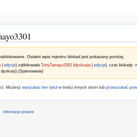
mayo3301
zablokowane. Ostatni wpis rejestru blokad jest pokazany poniżej.
a
edycje
zablokowała
TonyTamayo3301
dyskusja
edycje
, czas blokady:
 dyskusji)
(Spamowanie)
ści. Możesz
wyszukać ten tytuł
w treści innych stron lub
przeszukać powi
Informacje prawne