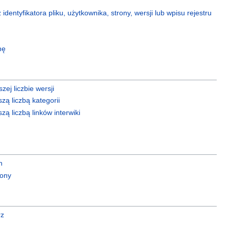
identyfikatora pliku, użytkownika, strony, wersji lub wpisu rejestru
nę
zej liczbie wersji
zą liczbą kategorii
zą liczbą linków interwiki
n
rony
rz