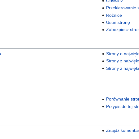
Odśwież
Przekierowanie z 
Różnice
Usuń stronę
Zabezpiecz stro
n
Strony o najwięks
Strony z najwięks
Strony z najwięks
Porównanie stro
Przypis do tej st
Znajdź komenta