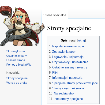
Strona specjalna
Strony specjalne
Przejdź
Przejdź
Spis treści
do
do
1
Raporty konserwacyjne
nawigacji
wyszukiwania
Strona główna
2
Zestawienia stron
Ostatnie zmiany
3
Logowanie / rejestracja
Losowa strona
4
Użytkownicy i uprawnienia
Pomoc z MediaWiki
5
Ostatnie zmiany i rejestry
6
Pliki
Narzędzia
7
Informacje i narzędzia
Strony specjalne
Wersja do druku
8
Specjalne strony przekierowujące
9
Strony często używane
10
Narzędzia stron
11
Inne strony specjalne