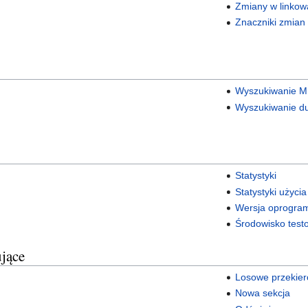
Zmiany w linko
Znaczniki zmian
Wyszukiwanie 
Wyszukiwanie du
Statystyki
Statystyki użyci
Wersja oprogra
Środowisko test
ujące
Losowe przekie
Nowa sekcja