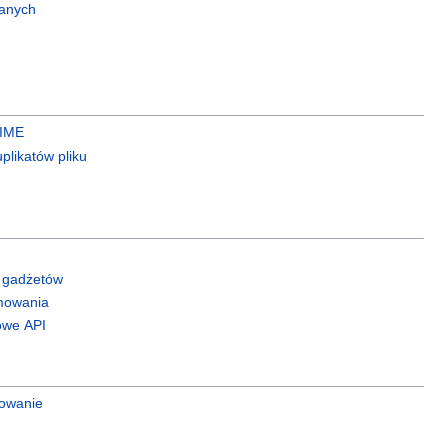
wanych
MIME
plikatów pliku
a gadżetów
mowania
owe API
rowanie