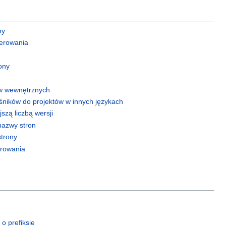
ny
erowania
ony
ów wewnętrznych
śników do projektów w innych językach
szą liczbą wersji
nazwy stron
trony
erowania
 o prefiksie