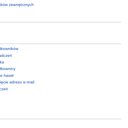
nków zewnętrznych
ytkowników
adczeń
ka
tkownicy
e haseł
ięcie adresu e‐mail
czeń