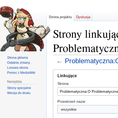
Strona projektu
Dyskusja
Strony linkuj
Problematycz
Strona główna
←
Problematyczna:
Ostatnie zmiany
Losowa strona
Przejdź
Przejdź
Pomoc z MediaWiki
Linkujące
do
do
Narzędzia
Strona:
nawigacji
wyszukiwania
Strony specjalne
Wersja do druku
Przestrzeń nazw:
wszystkie