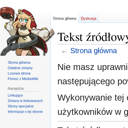
Strona główna
Dyskusja
Tekst źródłow
←
Strona główna
Przejdź
Przejdź
Strona główna
Nie masz uprawnie
Ostatnie zmiany
do
do
Losowa strona
nawigacji
wyszukiwania
następującego p
Pomoc z MediaWiki
Narzędzia
Wykonywanie tej o
Linkujące
Zmiany w linkowanych
Strony specjalne
użytkowników w 
Informacje o tej stronie