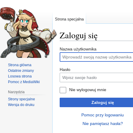
Strona specjalna
Zaloguj się
Przejdź
Przejdź
Nazwa użytkownika
do
do
nawigacji
wyszukiwania
Strona główna
Hasło
Ostatnie zmiany
Losowa strona
Pomoc z MediaWiki
Nie wylogowuj mnie
Narzędzia
Strony specjalne
Zaloguj się
Wersja do druku
Pomoc przy logowaniu
Nie pamiętasz hasła?