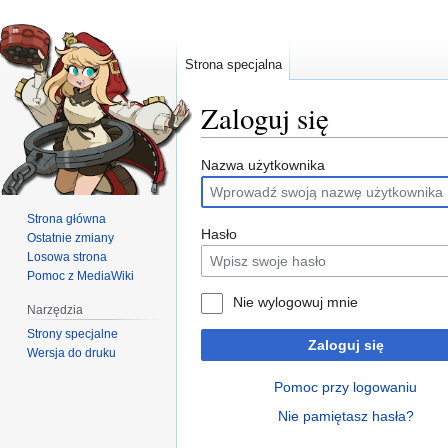
Strona specjalna
Zaloguj się
Przejdź
Przejdź
Nazwa użytkownika
do
do
nawigacji
wyszukiwania
Strona główna
Hasło
Ostatnie zmiany
Losowa strona
Pomoc z MediaWiki
Nie wylogowuj mnie
Narzędzia
Strony specjalne
Zaloguj się
Wersja do druku
Pomoc przy logowaniu
Nie pamiętasz hasła?